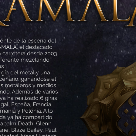
ente de la escena del
KAMALA, el destacado
a carretera desde 2003.
iferente mezclando
es
rgía del metal y una
cenario, ganándose el
los metaleros y medios
undo. Además de varios
 ya ha realizado 6 giras
gal, España, Francia,
mania y Polonia. A lo
nda ya ha compartido
Napalm Death, Glenn
ne, Blaze Bailey, Paul