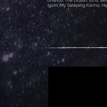
Di'Anno, The Ocean, Eths, Be
Igorrr, My Sleeping Karma, H