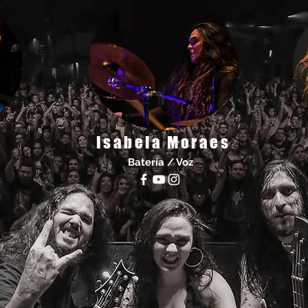
s
Isabela Moraes
Batería / Voz