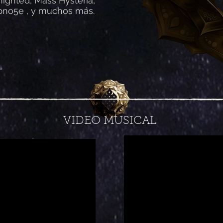
nighted, Mass Hysteria,
ipno5e , y muchos más.
VIDEO MUSICAL